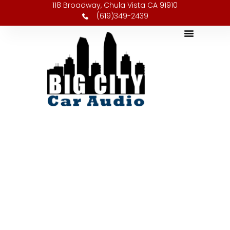
118 Broadway, Chula Vista CA 91910
(619)349-2439